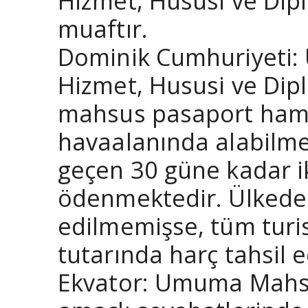
Hizmet, Hususi ve Dip
muaftır.
Dominik Cumhuriyeti: 
Hizmet, Hususi ve Dip
mahsus pasaport hamili
havaalanında alabilmek
geçen 30 güne kadar ik
ödenmektedir. Ülkeden 
edilmemişse, tüm turis
tutarında harç tahsil 
Ekvator: Umuma Mahsus