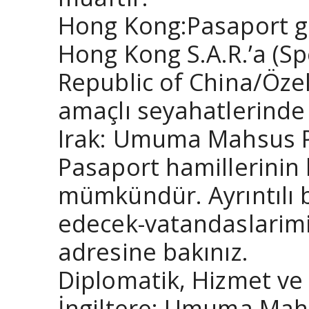
Hong Kong:Pasaport geç
Hong Kong S.A.R.’a (Sp
Republic of China/Özel
amaçlı seyahatlerinde 
Irak: Umuma Mahsus P
Pasaport hamillerinin b
mümkündür. Ayrıntılı b
edecek-vatandaslarim
adresine bakınız.
Diplomatik, Hizmet ve 
İngiltere: Umuma Mahs