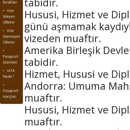
tabidir.
Evrakları
Hususi, Hizmet ve Dipl
• Vize
İsteyen
günü aşmamak kaydıyla
Ülkeler
• Vize
vizeden muaftır.
İstemeyen
Ülkeler
Amerika Birleşik Devl
•
Pasaport
tabidir.
İşlemleri
Hizmet, Hususi ve Dipl
• IATA
Nedir?
Andorra: Umuma Mahsu
•
Pasaport
muaftır.
Harçları
Hususi, Hizmet ve Dip
muaftır.