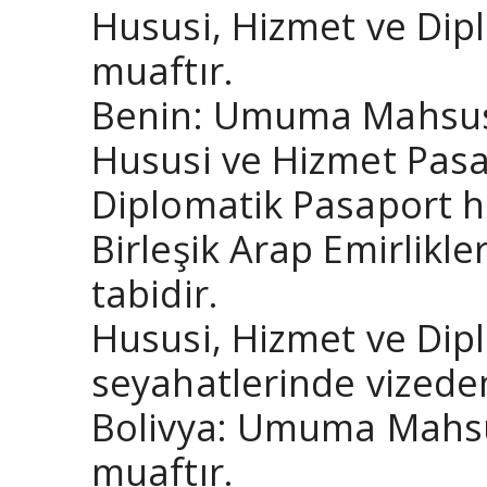
Hususi, Hizmet ve Dip
muaftır.
Benin: Umuma Mahsus P
Hususi ve Hizmet Pasap
Diplomatik Pasaport ha
Birleşik Arap Emirlikl
tabidir.
Hususi, Hizmet ve Dip
seyahatlerinde vizede
Bolivya: Umuma Mahsus
muaftır.