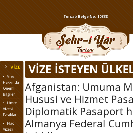
Tursab Belge No: 10338
VİZE İSTEYEN ÜLKE
VİZE
• Vize
Hakkında
Afganistan: Umuma Mah
Önemli
Bilgiler
Hususi ve Hizmet Pasap
• Umre
Diplomatik Pasaport ha
Vizesi
Evrakları
Almanya Federal Cumh
• Hac
Vizesi